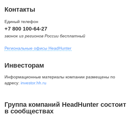
Контакты
Единый телефон
+7 800 100-64-27
звонок из регионов России бесплатный
Региональные офисы HeadHunter
Москва
Инвесторам
внутригородская территория
Информационные материалы компании размещены по
Муниципальный округ Тверской,
адресу:
investor.hh.ru
2-я Брестская ул., д. 48,
помещение 25
+7 495 974-64-27
Группа компаний HeadHunter состоит
+7 495 980-64-27
в сообществах
+7 495 134-92-24
press@hh.ru