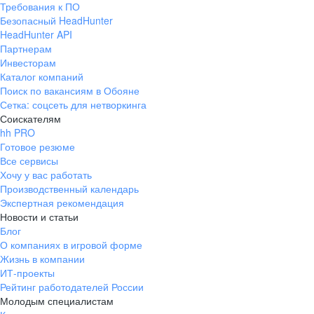
Требования к ПО
pr@ural.hh.ru
Безопасный HeadHunter
HeadHunter API
Краснодар
Партнерам
Инвесторам
ул. Янковского, д. 169, 7 этаж,
Каталог компаний
706 каб.
Поиск по вакансиям в Обояне
+7 861 205-55-57
Сетка: соцсеть для нетворкинга
pr@krd.hh.ru
Соискателям
hh PRO
Готовое резюме
Владивосток
Все сервисы
пер. Ланинский д. 4, офис 3.4
Хочу у вас работать
Производственный календарь
+7 423 202-33-28
Экспертная рекомендация
pr@dv.hh.ru
Новости и статьи
Блог
Новосибирск
О компаниях в игровой форме
Жизнь в компании
ул. Большевистская, д. 35,
ИТ-проекты
помещение 21
Рейтинг работодателей России
+7 383 207-94-64
Молодым специалистам