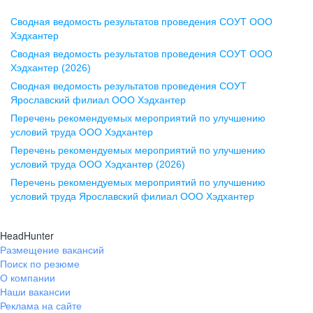
Сводная ведомость результатов проведения СОУТ ООО
Воронеж
Хэдхантер
Сводная ведомость результатов проведения СОУТ ООО
ул. Комиссаржевской, д. 10,
Хэдхантер (2026)
офис 1212
Сводная ведомость результатов проведения СОУТ
+7 473 280-05-05
Ярославский филиал ООО Хэдхантер
pr@vrn.hh.ru
Перечень рекомендуемых мероприятий по улучшению
условий труда ООО Хэдхантер
Казань
Перечень рекомендуемых мероприятий по улучшению
ул. Спартаковская, д. 2А, этаж 3,
условий труда ООО Хэдхантер (2026)
помещение 15
Перечень рекомендуемых мероприятий по улучшению
условий труда Ярославский филиал ООО Хэдхантер
+7 843 212-12-50
pr@kzn.hh.ru
HeadHunter
Размещение вакансий
Екатеринбург
Поиск по резюме
ул. Боевых Дружин, стр. 20,
О компании
5 этаж, офис 505, 521
Наши вакансии
Реклама на сайте
+7 343 226-79-99