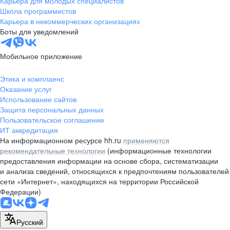
Карьера для молодых специалистов
pr@nsk.hh.ru
Школа программистов
Карьера в некоммерческих организациях
Минск
Боты для уведомлений
пр-т Дзержинского, д. 57,
10 этаж, помещение 45-1
Мобильное приложение
+375 (17)
336-03-02
Этика и комплаенс
pr@rabota.by
Оказание услуг
Использование сайтов
Алматы
Защита персональных данных
Пользовательское соглашение
пр. Абая, д. 151, БЦ Алатау,
ИТ аккредитация
12 этаж, офис 1209
На информационном ресурсе hh.ru
применяются
+7 727 232-13-13
рекомендательные технологии
(информационные технологии
pr@headhunter.com.kz
предоставления информации на основе сбора, систематизации
и анализа сведений, относящихся к предпочтениям пользователей
сети «Интернет», находящихся на территории Российской
Федерации)
Русский