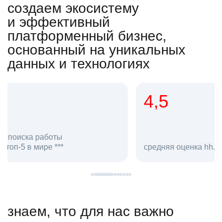
создаем экосистему
и эффективный
платформенный бизнес,
основанный на уникальных
данных и технологиях
4,5
20
сотруд
средняя оценка hh.ru как работодателя **
в hh.ru
знаем, что для нас важно