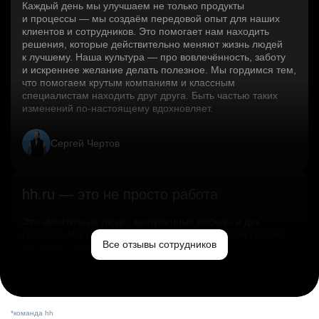
Каждый день мы улучшаем не только продукты
и процессы — мы создаём передовой опыт для наших
клиентов и сотрудников. Это помогает нам находить
решения, которые действительно меняют жизнь людей
к лучшему. Наша культура — про вовлечённость, заботу
и искреннее желание делать полезное. Мы гордимся тем,
что помогаем крутым компаниям и классным
специалистам находить друг друга. Быть частью таких
изменений по‑настоящему вдохновляет.
Сергей Чертов
hh.ru — это не просто работа
Это эмпатичные люди, заслуженные победы и дух
свободы. Мы помогаем миру и создаём лучший сервис
Все отзывы сотрудников
по поиску работы в стране.
Ольга Емельянова
*команда hh