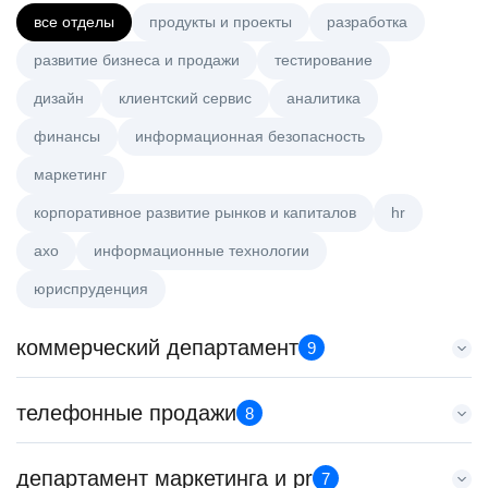
все отделы
продукты и проекты
разработка
развитие бизнеса и продажи
тестирование
дизайн
клиентский сервис
аналитика
финансы
информационная безопасность
маркетинг
корпоративное развитие рынков и капиталов
hr
axo
информационные технологии
юриспруденция
коммерческий департамент
9
Тренер по развитию компетенций продаж
телефонные продажи
8
HeadHunter::Коммерческий департамент
21 июл. 2026
Менеджер по продажам в сегменте среднего и крупного
департамент маркетинга и pr
з/п не указана
7