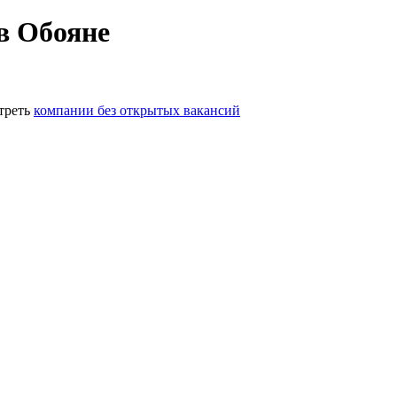
в Обояне
треть
компании без открытых вакансий