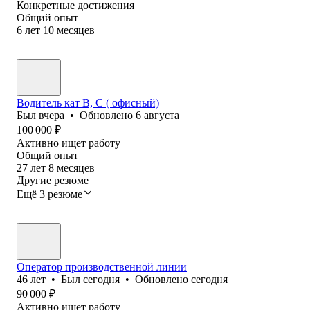
Конкретные достижения
Общий опыт
6
лет
10
месяцев
Водитель кат В, С ( офисный)
Был
вчера
•
Обновлено
6 августа
100 000
₽
Активно ищет работу
Общий опыт
27
лет
8
месяцев
Другие резюме
Ещё 3 резюме
Оператор производственной линии
46
лет
•
Был
сегодня
•
Обновлено
сегодня
90 000
₽
Активно ищет работу