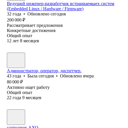
Ведущий инженер-разработчик встраиваемыех систем
(Embedded Linux / Hardware / Firmware)
32
года
•
Обновлено
сегодня
200 000
₽
Рассматривает предложения
Конкретные достижения
Общий опыт
12
лет
8
месяцев
Администратор, оператор, диспетчер.
43
года
•
Была
сегодня
•
Обновлено
вчера
80 000
₽
Активно ищет работу
Общий опыт
22
года
9
месяцев
сотрудник АХО