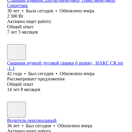
Старший администратор/Менеджер, Офис-менеджер/
Секретарь
30
лет
•
Была
сегодня
•
Обновлено
вчера
2 300
Br
Активно ищет работу
Общий опыт
7
лет
5
месяцев
Сварщик ручной дуговой сварки 6 разряд , НАКС СК пп
-1,3
42
года
•
Был
сегодня
•
Обновлено
вчера
Рассматривает предложения
Общий опыт
14
лет
8
месяцев
Водитель персональный
36
лет
•
Был
сегодня
•
Обновлено
вчера
Активно ищет работу